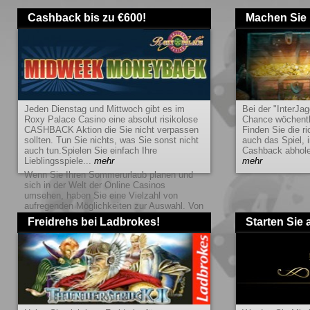
Cashback bis zu €600!
Machen Sie m
Jeden Dienstag und Mittwoch gibt es im
Bei der "InterJag
Roxy Palace Casino eine absolut risikolose
Chance wöchentl
CASHBACK Aktion die Sie nicht verpassen
Finden Sie die r
sollten. Tun Sie nichts, was Sie sonst nicht
auch das Spiel, 
auch tun.Spielen Sie einfach Ihre
Cashback abhole
Lieblingsspiele...
mehr
mehr
Wenn Sie Ihren Sommerurlaub planen und
sich in der Welt der Online Casinos
umsehen, haben Sie eine Vielzahl von
aufregenden Möglichkeiten zur Auswahl. Von
spannenden Casinospielen bis hin zu
Freidrehs bei Ladbrokes!
Starten Sie 
verlockenden Promotions bietet die Branche
alles, um Ihr Erlebnis unvergesslich zu
machen. Nehmen Sie an Wettkämpfen teil,
um tolle Preise zu gewinnen, oder nutzen
Sie Aktionen wie die wöchentliche
Cashback-Aktion im Roxy Palace Casino,
die Ihnen den Nervenkitzel ohne Risiko
bietet. Besuchen Sie
amonbet-casino-
online.com
, um mehr über die neuesten