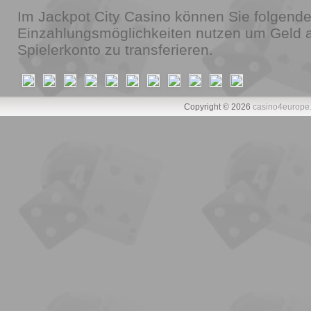
Im Jackpot City Casino können Sie folgend
Einzahlungsmöglichkeiten nutzen um Geld a
Spielerkonto zu transferieren.
Copyright © 2026
casino4europe.