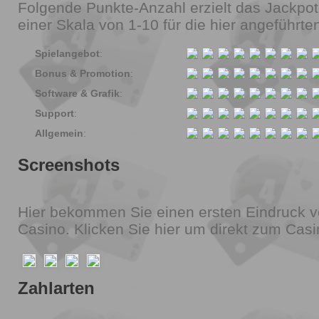
Folgende Punkte-Anzahl erzielt das Jackpot
einer Skala von 1-10 für die hier angeführten
Spielangebot
:
Bonus & Promotion
:
Software & Grafik
:
Support
:
Allgemein
:
Screenshots
Hier bekommen Sie einen ersten Eindruck v
Casino. Klicken Sie hier um direkt zum Cas
Zahlarten